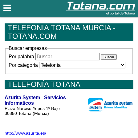
Totana.com
TELEFONIA TOTANA MURCIA -
TOTANA.COM
Buscar empresas
Por palabra
Por categoría
TELEFONÍA TOTANA
Azurita System - Servicios
Informáticos
Plaza Narciso Yepes 1º Bajo
30850 Totana (Murcia)
http://www.azurita.es/