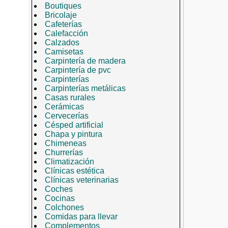
Boutiques
Bricolaje
Cafeterías
Calefacción
Calzados
Camisetas
Carpintería de madera
Carpintería de pvc
Carpinterías
Carpinterías metálicas
Casas rurales
Cerámicas
Cervecerías
Césped artificial
Chapa y pintura
Chimeneas
Churrerías
Climatización
Clínicas estética
Clínicas veterinarias
Coches
Cocinas
Colchones
Comidas para llevar
Complementos