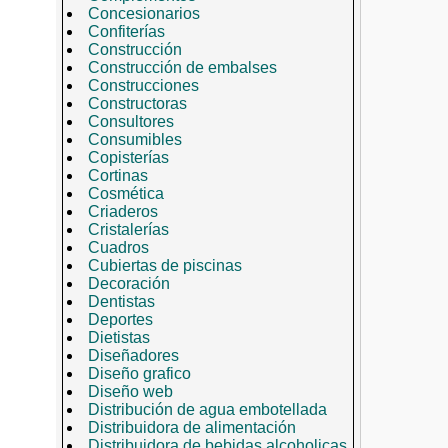
Concesionarios
Confiterías
Construcción
Construcción de embalses
Construcciones
Constructoras
Consultores
Consumibles
Copisterías
Cortinas
Cosmética
Criaderos
Cristalerías
Cuadros
Cubiertas de piscinas
Decoración
Dentistas
Deportes
Dietistas
Diseñadores
Diseño grafico
Diseño web
Distribución de agua embotellada
Distribuidora de alimentación
Distribuidora de bebidas alcoholicas