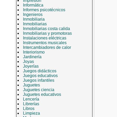
Impresión
Informática
Informes psicotécnicos
Ingenieros
Inmobiliaria
Inmobiliarias
Inmobiliarias costa calida
Inmobiliarias y promotoras
Instalaciones eléctricas
Instrumentos musicales
Intercambiadores de calor
Interiorismo
Jardinería
Joyas
Joyerías
Juegos didácticos
Juegos educativos
Juegos infantiles
Juguetes
Juguetes ciencia
Juguetes educativos
Lencería
Librerías
Libros
Limpieza