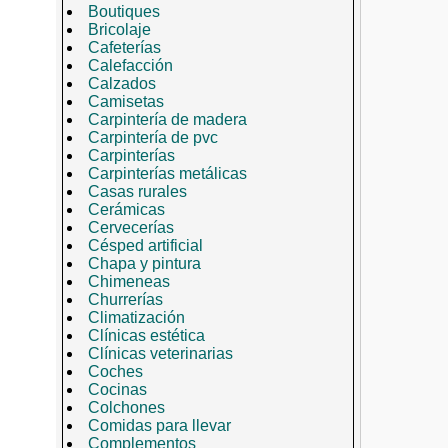
Boutiques
Bricolaje
Cafeterías
Calefacción
Calzados
Camisetas
Carpintería de madera
Carpintería de pvc
Carpinterías
Carpinterías metálicas
Casas rurales
Cerámicas
Cervecerías
Césped artificial
Chapa y pintura
Chimeneas
Churrerías
Climatización
Clínicas estética
Clínicas veterinarias
Coches
Cocinas
Colchones
Comidas para llevar
Complementos