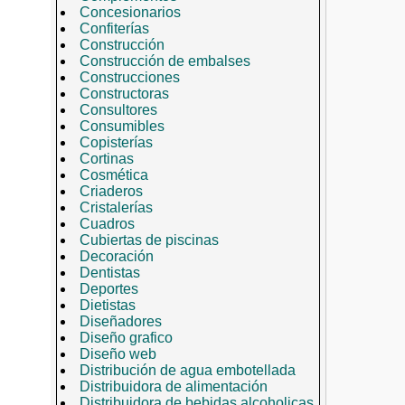
Concesionarios
Confiterías
Construcción
Construcción de embalses
Construcciones
Constructoras
Consultores
Consumibles
Copisterías
Cortinas
Cosmética
Criaderos
Cristalerías
Cuadros
Cubiertas de piscinas
Decoración
Dentistas
Deportes
Dietistas
Diseñadores
Diseño grafico
Diseño web
Distribución de agua embotellada
Distribuidora de alimentación
Distribuidora de bebidas alcoholicas