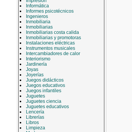
Impresión
Informática
Informes psicotécnicos
Ingenieros
Inmobiliaria
Inmobiliarias
Inmobiliarias costa calida
Inmobiliarias y promotoras
Instalaciones eléctricas
Instrumentos musicales
Intercambiadores de calor
Interiorismo
Jardinería
Joyas
Joyerías
Juegos didácticos
Juegos educativos
Juegos infantiles
Juguetes
Juguetes ciencia
Juguetes educativos
Lencería
Librerías
Libros
Limpieza