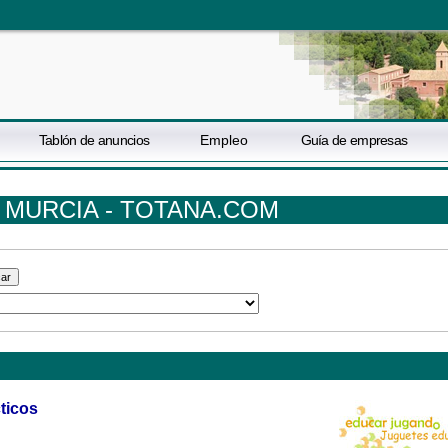
Tablón de anuncios
Empleo
Guía de empresas
 MURCIA - TOTANA.COM
ticos