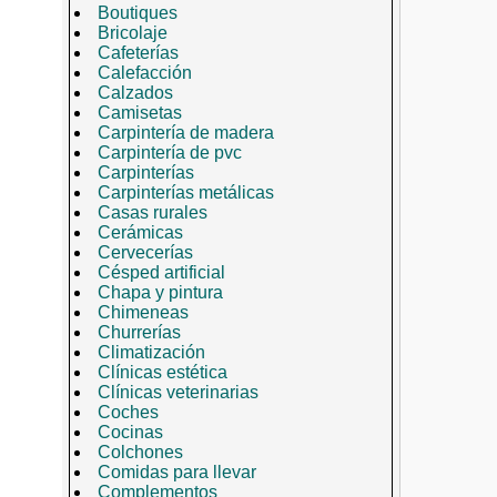
Boutiques
Bricolaje
Cafeterías
Calefacción
Calzados
Camisetas
Carpintería de madera
Carpintería de pvc
Carpinterías
Carpinterías metálicas
Casas rurales
Cerámicas
Cervecerías
Césped artificial
Chapa y pintura
Chimeneas
Churrerías
Climatización
Clínicas estética
Clínicas veterinarias
Coches
Cocinas
Colchones
Comidas para llevar
Complementos