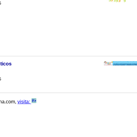
6
ticos
6
ana.com,
visita: