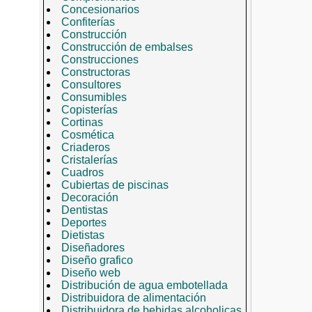
Concesionarios
Confiterías
Construcción
Construcción de embalses
Construcciones
Constructoras
Consultores
Consumibles
Copisterías
Cortinas
Cosmética
Criaderos
Cristalerías
Cuadros
Cubiertas de piscinas
Decoración
Dentistas
Deportes
Dietistas
Diseñadores
Diseño grafico
Diseño web
Distribución de agua embotellada
Distribuidora de alimentación
Distribuidora de bebidas alcoholicas