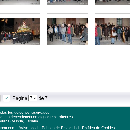
<
Página
de 7
dos los derechos reservados
te, sin dependencia de organismos oficiales
otana
(Murcia)
España
otana.com
Aviso Legal
Política de Privacidad
-
Política de Cookies