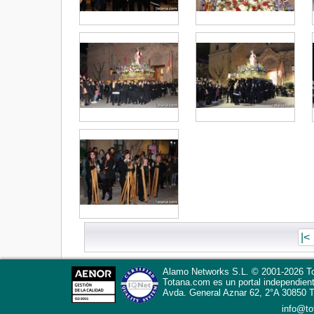
|<
Alamo Networks S.L. © 2001-2026 To
Totana.com
es un portal independien
Avda. General Aznar 62, 2°A
30850
T
info@t