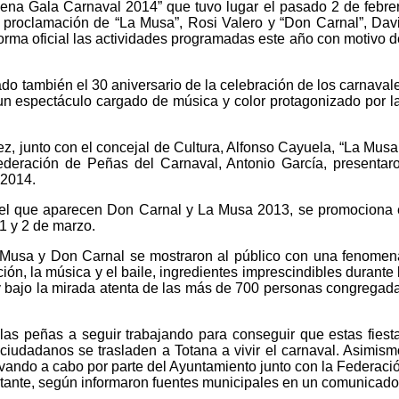
ena Gala Carnaval 2014” que tuvo lugar el pasado 2 de febre
la proclamación de “La Musa”, Rosi Valero y “Don Carnal”, Dav
orma oficial las actividades programadas este año con motivo d
o también el 30 aniversario de la celebración de los carnaval
 un espectáculo cargado de música y color protagonizado por l
z, junto con el concejal de Cultura, Alfonso Cayuela, “La Musa
ederación de Peñas del Carnaval, Antonio García, presentar
 2014.
 el que aparecen Don Carnal y La Musa 2013, se promociona 
 1 y 2 de marzo.
la Musa y Don Carnal se mostraron al público con una fenomen
ón, la música y el baile, ingredientes imprescindibles durante 
y bajo la mirada atenta de las más de 700 personas congregad
.
as peñas a seguir trabajando para conseguir que estas fiest
ciudadanos se trasladen a Totana a vivir el carnaval. Asimism
levando a cabo por parte del Ayuntamiento junto con la Federaci
ortante, según informaron fuentes municipales en un comunicad