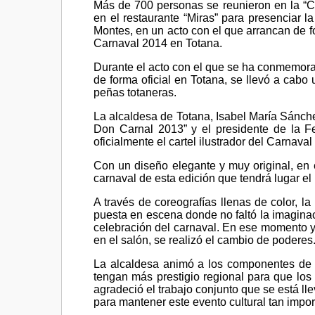
Más de 700 personas se reunieron en la “C
en el restaurante “Miras” para presenciar 
Montes, en un acto con el que arrancan de f
Carnaval 2014 en Totana.
Durante el acto con el que se ha conmemorad
de forma oficial en Totana, se llevó a cabo
peñas totaneras.
La alcaldesa de Totana, Isabel María Sánche
Don Carnal 2013” y el presidente de la F
oficialmente el cartel ilustrador del Carnaval
Con un diseño elegante y muy original, en
carnaval de esta edición que tendrá lugar el
A través de coreografías llenas de color, 
puesta en escena donde no faltó la imaginaci
celebración del carnaval. En ese momento 
en el salón, se realizó el cambio de poderes
La alcaldesa animó a los componentes de l
tengan más prestigio regional para que los 
agradeció el trabajo conjunto que se está l
para mantener este evento cultural tan imp