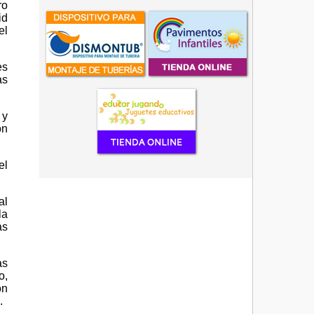
ro
id
el
es
as
 y
on
el
al
la
as
as
o,
ón
o.