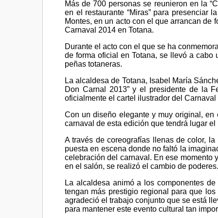
Más de 700 personas se reunieron en la “C
en el restaurante “Miras” para presenciar 
Montes, en un acto con el que arrancan de f
Carnaval 2014 en Totana.
Durante el acto con el que se ha conmemorad
de forma oficial en Totana, se llevó a cabo
peñas totaneras.
La alcaldesa de Totana, Isabel María Sánche
Don Carnal 2013” y el presidente de la F
oficialmente el cartel ilustrador del Carnaval
Con un diseño elegante y muy original, en
carnaval de esta edición que tendrá lugar el
A través de coreografías llenas de color, 
puesta en escena donde no faltó la imaginaci
celebración del carnaval. En ese momento 
en el salón, se realizó el cambio de poderes
La alcaldesa animó a los componentes de l
tengan más prestigio regional para que los 
agradeció el trabajo conjunto que se está l
para mantener este evento cultural tan imp