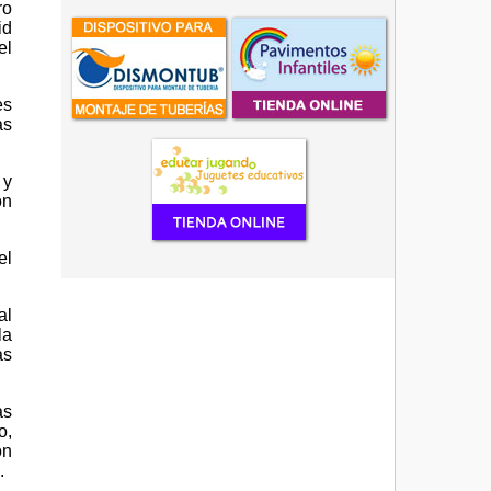
ro
id
el
es
as
 y
on
el
al
la
as
as
o,
ón
o.