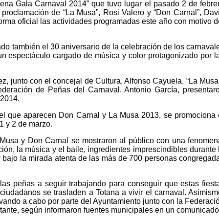
ena Gala Carnaval 2014” que tuvo lugar el pasado 2 de febre
la proclamación de “La Musa”, Rosi Valero y “Don Carnal”, Dav
orma oficial las actividades programadas este año con motivo d
o también el 30 aniversario de la celebración de los carnaval
 un espectáculo cargado de música y color protagonizado por l
z, junto con el concejal de Cultura, Alfonso Cayuela, “La Musa
ederación de Peñas del Carnaval, Antonio García, presentar
 2014.
 el que aparecen Don Carnal y La Musa 2013, se promociona 
 1 y 2 de marzo.
la Musa y Don Carnal se mostraron al público con una fenomen
ón, la música y el baile, ingredientes imprescindibles durante 
y bajo la mirada atenta de las más de 700 personas congregad
.
as peñas a seguir trabajando para conseguir que estas fiest
ciudadanos se trasladen a Totana a vivir el carnaval. Asimism
levando a cabo por parte del Ayuntamiento junto con la Federaci
ortante, según informaron fuentes municipales en un comunicad