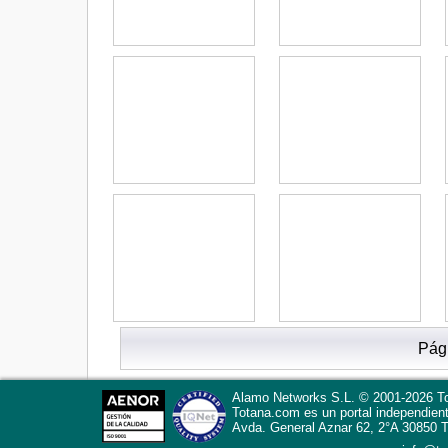
Pág
Alamo Networks S.L. © 2001-2026 To
Totana.com
es un portal independien
Avda. General Aznar 62, 2°A
30850
T