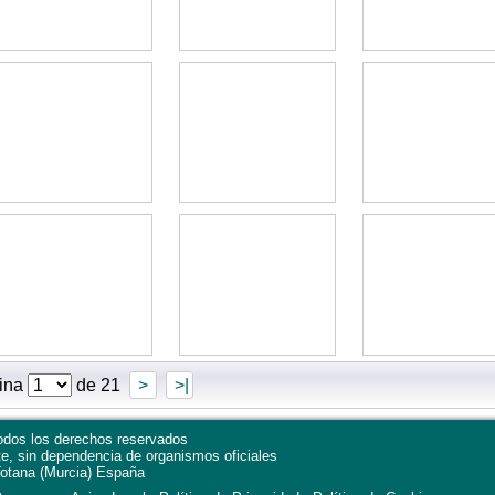
ina
de 21
>
>|
dos los derechos reservados
te, sin dependencia de organismos oficiales
otana
(Murcia)
España