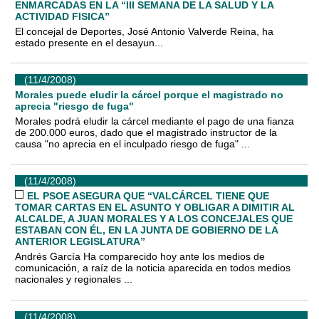
ENMARCADAS EN LA “III SEMANA DE LA SALUD Y LA
ACTIVIDAD FISICA”
El concejal de Deportes, José Antonio Valverde Reina, ha
estado presente en el desayun...
(11/4/2008)
Morales puede eludir la cárcel porque el magistrado no
aprecia "riesgo de fuga"
Morales podrá eludir la cárcel mediante el pago de una fianza
de 200.000 euros, dado que el magistrado instructor de la
causa "no aprecia en el inculpado riesgo de fuga" ...
(11/4/2008)
EL PSOE ASEGURA QUE “VALCÁRCEL TIENE QUE
TOMAR CARTAS EN EL ASUNTO Y OBLIGAR A DIMITIR AL
ALCALDE, A JUAN MORALES Y A LOS CONCEJALES QUE
ESTABAN CON ÉL, EN LA JUNTA DE GOBIERNO DE LA
ANTERIOR LEGISLATURA”
Andrés García Ha comparecido hoy ante los medios de
comunicación, a raíz de la noticia aparecida en todos medios
nacionales y regionales ...
(11/4/2008)