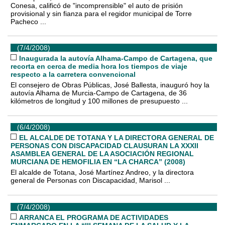
Conesa, calificó de "incomprensible" el auto de prisión
provisional y sin fianza para el regidor municipal de Torre
Pacheco ...
(7/4/2008)
Inaugurada la autovía Alhama-Campo de Cartagena, que
recorta en cerca de media hora los tiempos de viaje
respecto a la carretera convencional
El consejero de Obras Públicas, José Ballesta, inauguró hoy la
autovía Alhama de Murcia-Campo de Cartagena, de 36
kilómetros de longitud y 100 millones de presupuesto ...
(6/4/2008)
EL ALCALDE DE TOTANA Y LA DIRECTORA GENERAL DE
PERSONAS CON DISCAPACIDAD CLAUSURAN LA XXXII
ASAMBLEA GENERAL DE LA ASOCIACIÓN REGIONAL
MURCIANA DE HEMOFILIA EN “LA CHARCA” (2008)
El alcalde de Totana, José Martínez Andreo, y la directora
general de Personas con Discapacidad, Marisol ...
(7/4/2008)
ARRANCA EL PROGRAMA DE ACTIVIDADES