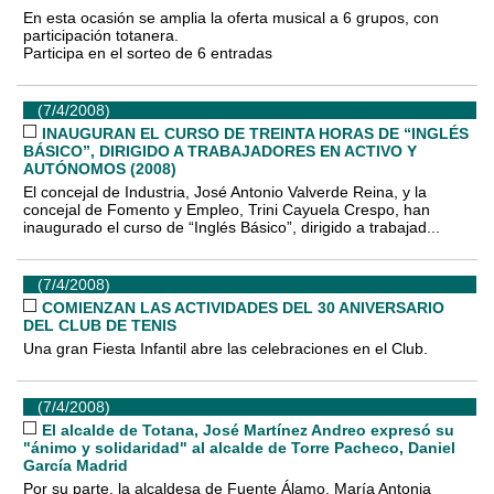
En esta ocasión se amplia la oferta musical a 6 grupos, con
participación totanera.
Participa en el sorteo de 6 entradas
(7/4/2008)
INAUGURAN EL CURSO DE TREINTA HORAS DE “INGLÉS
BÁSICO”, DIRIGIDO A TRABAJADORES EN ACTIVO Y
AUTÓNOMOS (2008)
El concejal de Industria, José Antonio Valverde Reina, y la
concejal de Fomento y Empleo, Trini Cayuela Crespo, han
inaugurado el curso de “Inglés Básico”, dirigido a trabajad...
(7/4/2008)
COMIENZAN LAS ACTIVIDADES DEL 30 ANIVERSARIO
DEL CLUB DE TENIS
Una gran Fiesta Infantil abre las celebraciones en el Club.
(7/4/2008)
El alcalde de Totana, José Martínez Andreo expresó su
"ánimo y solidaridad" al alcalde de Torre Pacheco, Daniel
García Madrid
Por su parte, la alcaldesa de Fuente Álamo, María Antonia