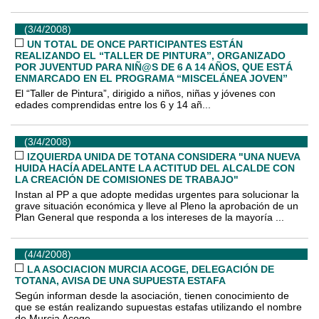
(3/4/2008)
UN TOTAL DE ONCE PARTICIPANTES ESTÁN
REALIZANDO EL “TALLER DE PINTURA”, ORGANIZADO
POR JUVENTUD PARA NIÑ@S DE 6 A 14 AÑOS, QUE ESTÁ
ENMARCADO EN EL PROGRAMA “MISCELÁNEA JOVEN”
El “Taller de Pintura”, dirigido a niños, niñas y jóvenes con
edades comprendidas entre los 6 y 14 añ...
(3/4/2008)
IZQUIERDA UNIDA DE TOTANA CONSIDERA "UNA NUEVA
HUIDA HACÍA ADELANTE LA ACTITUD DEL ALCALDE CON
LA CREACIÓN DE COMISIONES DE TRABAJO"
Instan al PP a que adopte medidas urgentes para solucionar la
grave situación económica y lleve al Pleno la aprobación de un
Plan General que responda a los intereses de la mayoría ...
(4/4/2008)
LA ASOCIACION MURCIA ACOGE, DELEGACIÓN DE
TOTANA, AVISA DE UNA SUPUESTA ESTAFA
Según informan desde la asociación, tienen conocimiento de
que se están realizando supuestas estafas utilizando el nombre
de Murcia Acoge...