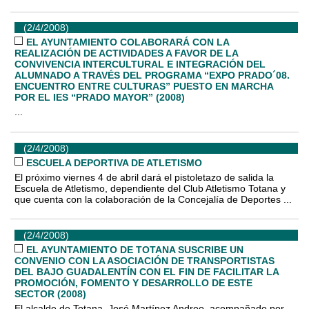
(2/4/2008)
EL AYUNTAMIENTO COLABORARÁ CON LA
REALIZACIÓN DE ACTIVIDADES A FAVOR DE LA
CONVIVENCIA INTERCULTURAL E INTEGRACIÓN DEL
ALUMNADO A TRAVÉS DEL PROGRAMA “EXPO PRADO´08.
ENCUENTRO ENTRE CULTURAS” PUESTO EN MARCHA
POR EL IES “PRADO MAYOR” (2008)
...
(2/4/2008)
ESCUELA DEPORTIVA DE ATLETISMO
El próximo viernes 4 de abril dará el pistoletazo de salida la
Escuela de Atletismo, dependiente del Club Atletismo Totana y
que cuenta con la colaboración de la Concejalía de Deportes ...
(2/4/2008)
EL AYUNTAMIENTO DE TOTANA SUSCRIBE UN
CONVENIO CON LA ASOCIACIÓN DE TRANSPORTISTAS
DEL BAJO GUADALENTÍN CON EL FIN DE FACILITAR LA
PROMOCIÓN, FOMENTO Y DESARROLLO DE ESTE
SECTOR (2008)
El alcalde de Totana, José Martínez Andreo, acompañado por