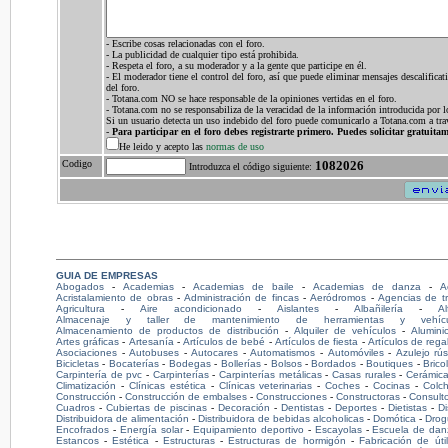
- Escribe cosas relacionadas con el foro.
- La publicidad de cualquier tipo está prohibida.
- Respeta el foro, a su moderador y a la gente que participe en él.
- El moderador tiene el control del foro, así que puede eliminar mensajes descalificat
del foro.
- Totana.com NO se hace responsable de la opiniones vertidas en el foro.
- Totana.com no se responsabiliza de la veracidad de la información introducida por l
Si un usuario detecta un uso indebido del foro puede comunicarlo a Totana.com a tra
-
Para participar en el foro debes registrarte primero. Puedes solicitar gratuita
He leido y acepto las
normas de uso
Codigo
1082026
Introduzca el código siguiente:
GUIA DE EMPRESAS
Abogados
-
Academias
-
Academias de baile
-
Academias de danza
-
A
Acristalamiento de obras
-
Administración de fincas
-
Aeródromos
-
Agencias de t
Agricultura
-
Aire acondicionado
-
Aislantes
-
Albañilería
-
Al
Almacenaje y taller de mantenimiento de herramientas y vehícu
Almacenamiento de productos de distribución
-
Alquiler de vehículos
-
Alumini
Artes gráficas
-
Artesanía
-
Artículos de bebé
-
Artículos de fiesta
-
Artículos de rega
Asociaciones
-
Autobuses
-
Autocares
-
Automatismos
-
Automóviles
-
Azulejo rús
Bicicletas
-
Bocaterías
-
Bodegas
-
Bollerías
-
Bolsos
-
Bordados
-
Boutiques
-
Brico
Carpintería de pvc
-
Carpinterías
-
Carpinterías metálicas
-
Casas rurales
-
Cerámic
Climatización
-
Clínicas estética
-
Clínicas veterinarias
-
Coches
-
Cocinas
-
Colc
Construcción
-
Construcción de embalses
-
Construcciones
-
Constructoras
-
Consult
Cuadros
-
Cubiertas de piscinas
-
Decoración
-
Dentistas
-
Deportes
-
Dietistas
-
D
Distribuidora de alimentación
-
Distribuidora de bebidas alcoholicas
-
Domótica
-
Drog
Encofrados
-
Energía solar
-
Equipamiento deportivo
-
Escayolas
-
Escuela de dan
Estancos
-
Estética
-
Estructuras
-
Estructuras de hormigón
-
Fabricación de úti