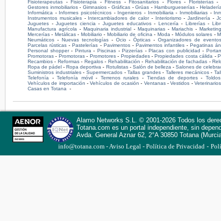
Fisioterapeutas
-
Fisioterapia
-
Fitness
-
Fitosanitarios
-
Flores
-
Floristerías
Gestores inmobiliarios
-
Gimnasios
-
Gráficas
-
Grúas
-
Hamburgueserías
-
Heladerí
Informática
-
Informes psicotécnicos
-
Ingenieros
-
Inmobiliaria
-
Inmobiliarias
-
Inm
Instrumentos musicales
-
Intercambiadores de calor
-
Interiorismo
-
Jardinería
-
J
Juguetes
-
Juguetes ciencia
-
Juguetes educativos
-
Lencería
-
Librerías
-
Lib
Manufactura agrícola
-
Maquinaria industrial
-
Maquinarias
-
Mariachis
-
Marketin
Mercerías
-
Metálicas
-
Mobiliario
-
Mobiliario de oficina
-
Moda
-
Módulos solares
-
M
Neumáticos
-
Nuevas tecnologías
-
Ocio
-
Ópticas
-
Organizadores de evento
Parcelas rústicas
-
Pastelerías
-
Pavimentos
-
Pavimentos infantiles
-
Pegatinas án
Personal shopper
-
Pintura
-
Piscinas
-
Pizzerías
-
Placas con publicidad
-
Portam
Promotoras
-
Promotoras
-
Promotores
-
Propiedades
-
Propiedades costa cálida
-
P
Recambios
-
Reformas
-
Regalos
-
Rehabilitación
-
Rehabilitación de fachadas
-
Rel
Ropa de pádel
-
Ropa deportiva
-
Rotulistas
-
Salón de belleza
-
Salones de celebra
Suministros industriales
-
Supermercados
-
Tallas grandes
-
Talleres mecánicos
-
Ta
Telefonía
-
Telefonía móvil
-
Terrenos rurales
-
Tiendas de deportes
-
Toldos
Vehículos de importación
-
Vehículos de ocasión
-
Ventanas
-
Vestidos
-
Veterinario
Casas en Totana
-
Alamo Networks S.L. © 2001-2026 Todos los dere
Totana.com
es un portal independiente, sin depen
Avda. General Aznar 62, 2°A
30850
Totana
(Murci
-
info@totana.com
Aviso Legal
Política de Privacidad
Pol