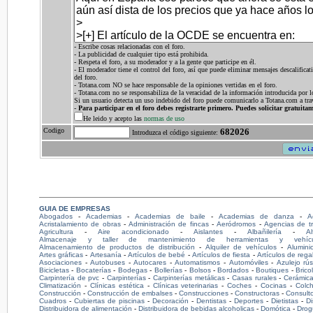
- Escribe cosas relacionadas con el foro.
- La publicidad de cualquier tipo está prohibida.
- Respeta el foro, a su moderador y a la gente que participe en él.
- El moderador tiene el control del foro, así que puede eliminar mensajes descalificat
del foro.
- Totana.com NO se hace responsable de la opiniones vertidas en el foro.
- Totana.com no se responsabiliza de la veracidad de la información introducida por l
Si un usuario detecta un uso indebido del foro puede comunicarlo a Totana.com a tra
-
Para participar en el foro debes registrarte primero. Puedes solicitar gratuita
He leido y acepto las
normas de uso
Codigo
682026
Introduzca el código siguiente:
GUIA DE EMPRESAS
Abogados
-
Academias
-
Academias de baile
-
Academias de danza
-
A
Acristalamiento de obras
-
Administración de fincas
-
Aeródromos
-
Agencias de t
Agricultura
-
Aire acondicionado
-
Aislantes
-
Albañilería
-
Al
Almacenaje y taller de mantenimiento de herramientas y vehícu
Almacenamiento de productos de distribución
-
Alquiler de vehículos
-
Alumini
Artes gráficas
-
Artesanía
-
Artículos de bebé
-
Artículos de fiesta
-
Artículos de rega
Asociaciones
-
Autobuses
-
Autocares
-
Automatismos
-
Automóviles
-
Azulejo rús
Bicicletas
-
Bocaterías
-
Bodegas
-
Bollerías
-
Bolsos
-
Bordados
-
Boutiques
-
Brico
Carpintería de pvc
-
Carpinterías
-
Carpinterías metálicas
-
Casas rurales
-
Cerámic
Climatización
-
Clínicas estética
-
Clínicas veterinarias
-
Coches
-
Cocinas
-
Colc
Construcción
-
Construcción de embalses
-
Construcciones
-
Constructoras
-
Consult
Cuadros
-
Cubiertas de piscinas
-
Decoración
-
Dentistas
-
Deportes
-
Dietistas
-
D
Distribuidora de alimentación
-
Distribuidora de bebidas alcoholicas
-
Domótica
-
Drog