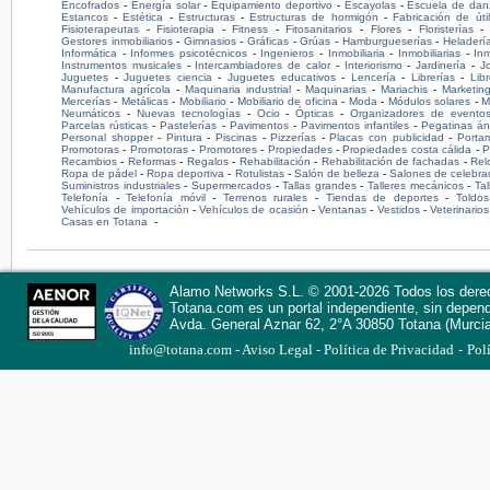
Encofrados
-
Energía solar
-
Equipamiento deportivo
-
Escayolas
-
Escuela de dan
Estancos
-
Estética
-
Estructuras
-
Estructuras de hormigón
-
Fabricación de úti
Fisioterapeutas
-
Fisioterapia
-
Fitness
-
Fitosanitarios
-
Flores
-
Floristerías
Gestores inmobiliarios
-
Gimnasios
-
Gráficas
-
Grúas
-
Hamburgueserías
-
Heladerí
Informática
-
Informes psicotécnicos
-
Ingenieros
-
Inmobiliaria
-
Inmobiliarias
-
Inm
Instrumentos musicales
-
Intercambiadores de calor
-
Interiorismo
-
Jardinería
-
J
Juguetes
-
Juguetes ciencia
-
Juguetes educativos
-
Lencería
-
Librerías
-
Lib
Manufactura agrícola
-
Maquinaria industrial
-
Maquinarias
-
Mariachis
-
Marketin
Mercerías
-
Metálicas
-
Mobiliario
-
Mobiliario de oficina
-
Moda
-
Módulos solares
-
M
Neumáticos
-
Nuevas tecnologías
-
Ocio
-
Ópticas
-
Organizadores de evento
Parcelas rústicas
-
Pastelerías
-
Pavimentos
-
Pavimentos infantiles
-
Pegatinas án
Personal shopper
-
Pintura
-
Piscinas
-
Pizzerías
-
Placas con publicidad
-
Portam
Promotoras
-
Promotoras
-
Promotores
-
Propiedades
-
Propiedades costa cálida
-
P
Recambios
-
Reformas
-
Regalos
-
Rehabilitación
-
Rehabilitación de fachadas
-
Rel
Ropa de pádel
-
Ropa deportiva
-
Rotulistas
-
Salón de belleza
-
Salones de celebra
Suministros industriales
-
Supermercados
-
Tallas grandes
-
Talleres mecánicos
-
Ta
Telefonía
-
Telefonía móvil
-
Terrenos rurales
-
Tiendas de deportes
-
Toldos
Vehículos de importación
-
Vehículos de ocasión
-
Ventanas
-
Vestidos
-
Veterinarios
Casas en Totana
-
Alamo Networks S.L. © 2001-2026 Todos los dere
Totana.com
es un portal independiente, sin depen
Avda. General Aznar 62, 2°A
30850
Totana
(Murci
-
info@totana.com
Aviso Legal
Política de Privacidad
Pol