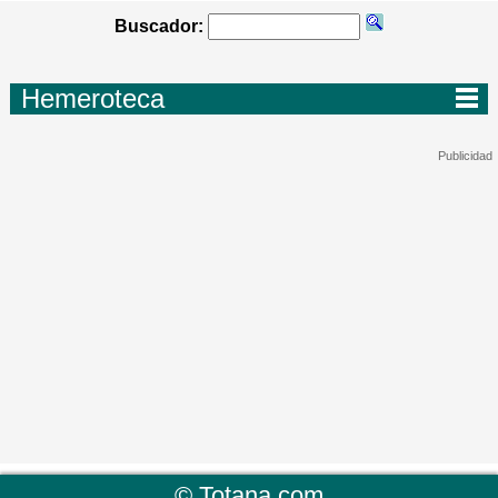
Buscador:
Hemeroteca
©
Totana.com