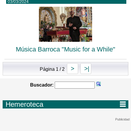
03/03/2024
Música Barroca "Music for a While"
>
>|
Página 1 / 2
Buscador:
Hemeroteca