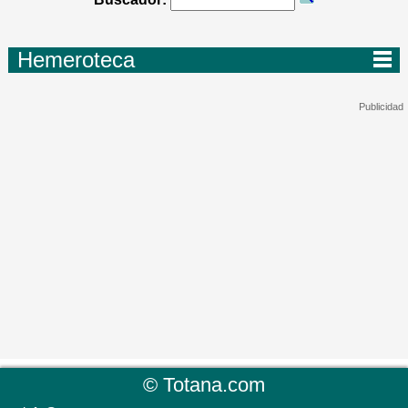
Hemeroteca
©
Totana.com