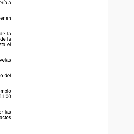
ría a
yer en
de la
de la
ta el
velas
do del
templo
 11:00
r las
actos