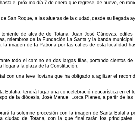
asta el próximo día 7 de enero que regrese, de nuevo, en rome
 de San Roque, a las afueras de la ciudad, desde su llegada a
el teniente de alcalde de Totana, Juan José Cánovas, ediles 
sas, miembros de la Fundación La Santa y la banda municipal 
la imagen de la Patrona por las calles de esta localidad has
nte todo el camino en dos largas filas, portando cientos de 
 llegar a la plaza de la Constitución.
l con una leve llovizna que ha obligado a agilizar el recorri
a Eulalia, tendrá lugar una concelebración eucarística en el 
ispo de la diócesis, José Manuel Lorca Planes, a partir de las
ebrará la solemne procesión con la imagen de Santa Eulalia po
la ciudad de Totana, con la que finalizarán los principales 