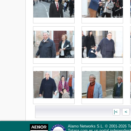
|<
<
Alamo Networks S.L. © 2001-2026 To
Totana.com
es un portal independien