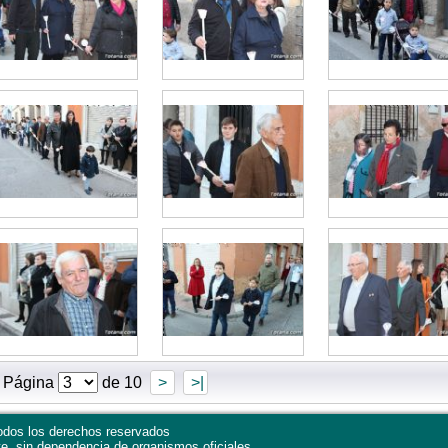
Página
de 10
>
>|
dos los derechos reservados
te, sin dependencia de organismos oficiales