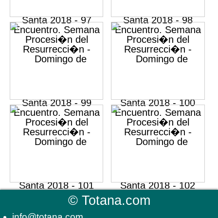
©
Totana.com
info@totana.com