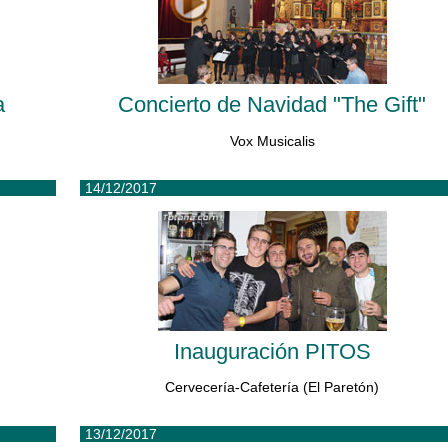
a
Concierto de Navidad "The Gift"
Vox Musicalis
14/12/2017
Inauguración PITOS
Cervecería-Cafetería (El Paretón)
13/12/2017