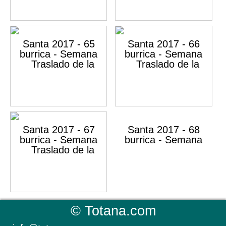
©
Totana.com