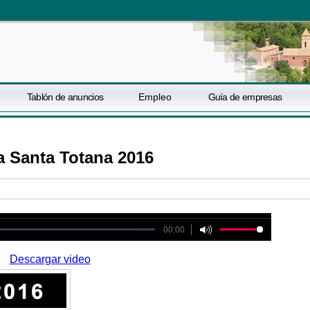
Tablón de anuncios
Empleo
Guía de empresas
a Santa Totana 2016
ot be played
00:00
Descargar video