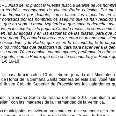
: «Cuidad de no practicar vuestra justicia delante de los hombr
, no tendréis recompensa de vuestro Padre celestial. Por tant
la trompeta por delante, como hacen los hipócritas en l
ser honrados por los hombres; os aseguro que ya han recibido 
, que no sepa tu mano izquierda lo que hace tu derecha; así 
 ve en lo secreto, te lo pagará. Cuando recéis, no seáis como l
e en las sinagogas y en las esquinas de las plazas, para que l
o su paga. Tú, cuando vayas a rezar, entra en tu aposento, cier
o escondido, y tu Padre, que ve en lo escondido, te lo pagar
los hipócritas que desfiguran su cara para hacer ver a la gen
o su paga. Tú, en cambio, cuando ayunes, perfúmate la cabeza
 la gente, sino tu Padre, que está en lo escondido; y tu Padre, q
, 1-6.16-18)
 el pasado miércoles 10 de febrero, jornada del Miércoles 
no de Honor de la Semana Santa totanera de este año, José Mar
l Ilustre Cabildo Superior de Procesiones los galardones q
l de la Semana Santa de Totana del año 2016, que ilustra u
bellán" con las imágenes de la Hermandad de la Verónica.
os municipales estuvieron presentes en este solemne acto en 
al el programa de actividades de la Semana Santa de Totana.