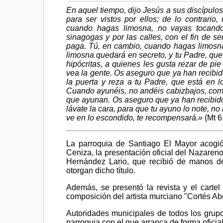
En aquel tiempo, dijo Jesús a sus discípulos
para ser vistos por ellos; de lo contrario
cuando hagas limosna, no vayas tocando 
sinagogas y por las calles, con el fin de 
paga. Tú, en cambio, cuando hagas limosna
limosna quedará en secreto, y tu Padre, que
hipócritas, a quienes les gusta rezar de pi
vea la gente. Os aseguro que ya han recibid
la puerta y reza a tu Padre, que está en l
Cuando ayunéis, no andéis cabizbajos, como 
que ayunan. Os aseguro que ya han recibid
lávate la cara, para que tu ayuno lo note, no
ve en lo escondido, te recompensará.»
(Mt 6
La parroquia de Santiago El Mayor acogió
Ceniza, la presentación oficial del Nazare
Hernández Lario, que recibió de manos de
otorgan dicho título.
Además, se presentó la revista y el carte
composición del artista murciano "Cortés A
Autoridades municipales de todos los grup
parroquia con el que arranca de forma ofici