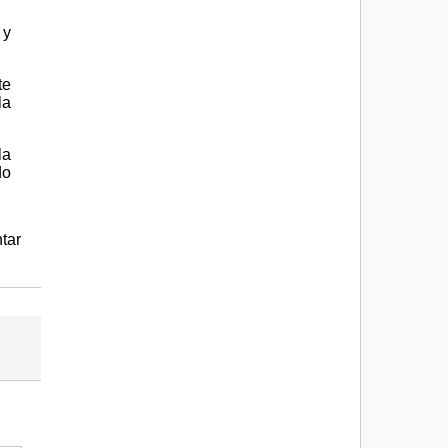
 y
te
la
la
do
tar