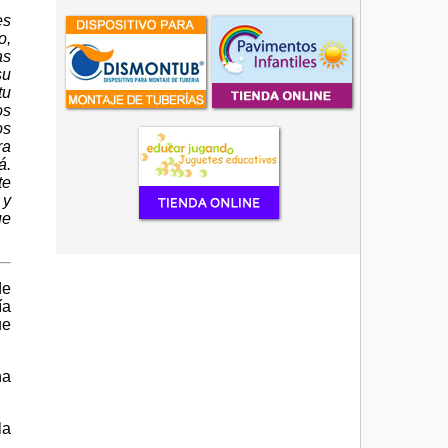
es
o,
as
su
tu
os
os
ra
á.
te
 y
ue
de
ía
ue
na
la