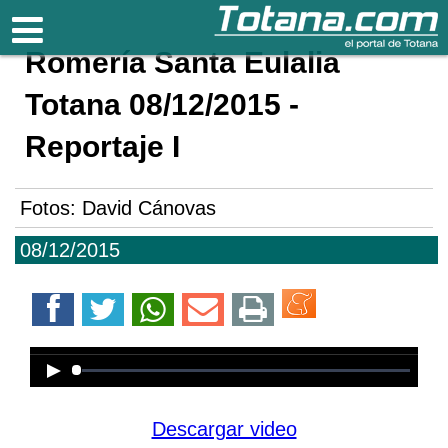
Totana.com
Romería Santa Eulalia
Totana 08/12/2015 -
Reportaje I
Fotos: David Cánovas
08/12/2015
Error loading media: File could not
be played
Descargar video