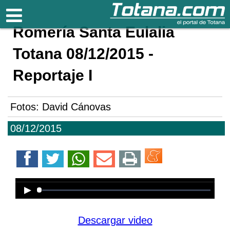
Totana.com
Romería Santa Eulalia
Totana 08/12/2015 -
Reportaje I
Fotos: David Cánovas
08/12/2015
Error loading media: File could not
be played
Descargar video