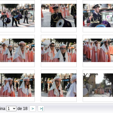
ina
de 18
>
>|