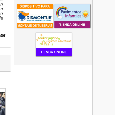
én
an
én
ía
tar