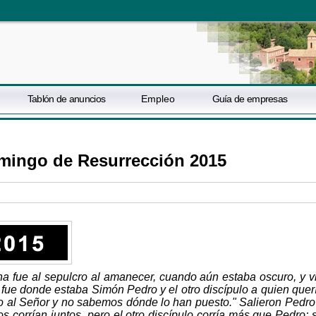
Tablón de anuncios
Empleo
Guía de empresas
mingo de Resurrección 2015
a fue al sepulcro al amanecer, cuando aún estaba oscuro, y v
y fue donde estaba Simón Pedro y el otro discípulo a quien quer
cro al Señor y no sabemos dónde lo han puesto." Salieron Pedro
os corrían juntos, pero el otro discípulo corría más que Pedro; 