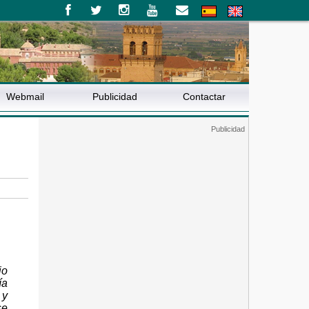
Webmail
Publicidad
Contactar
io
ía
 y
se