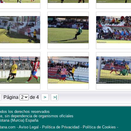
Página
de 4
>
>|
dos los derechos reservados
te, sin dependencia de organismos oficiales
otana
(Murcia)
España
otana.com
Aviso Legal
Política de Privacidad
-
Política de Cookies