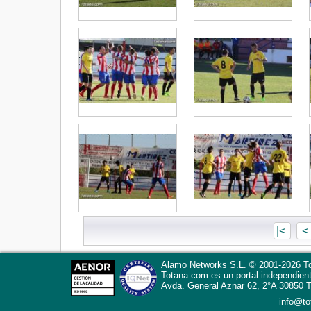
|<
<
Alamo Networks S.L. © 2001-2026 To
Totana.com
es un portal independien
Avda. General Aznar 62, 2°A
30850
T
info@t