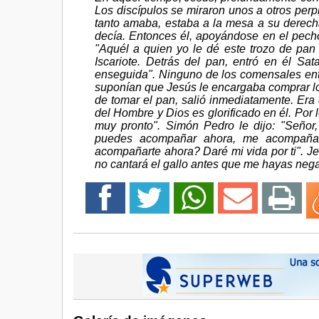
Los discípulos se miraron unos a otros perp
tanto amaba, estaba a la mesa a su derech
decía. Entonces él, apoyándose en el pecho
"Aquél a quien yo le dé este trozo de pan
Iscariote. Detrás del pan, entró en él Sa
enseguida". Ninguno de los comensales ent
suponían que Jesús le encargaba comprar lo 
de tomar el pan, salió inmediatamente. Era 
del Hombre y Dios es glorificado en él. Por lo
muy pronto". Simón Pedro le dijo: "Seño
puedes acompañar ahora, me acompañará
acompañarte ahora? Daré mi vida por ti". J
no cantará el gallo antes que me hayas nega