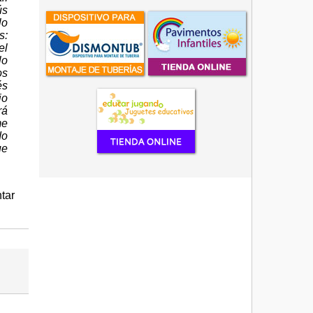
ús
lo
s:
el
lo
os
és
jo
rá
me
do
ue
tar