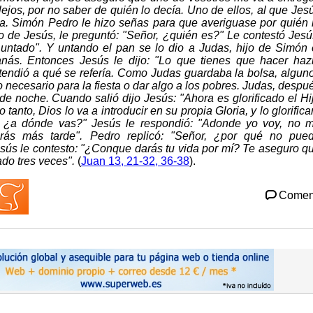
lejos, por no saber de quién lo decía. Uno de ellos, al que Jes
a. Simón Pedro le hizo señas para que averiguase por quién 
 de Jesús, le preguntó: "Señor, ¿quién es?" Le contestó Jesú
 untado". Y untando el pan se lo dio a Judas, hijo de Simón 
tanás. Entonces Jesús le dijo: "Lo que tienes que hacer haz
endió a qué se refería. Como Judas guardaba la bolsa, algun
necesario para la fiesta o dar algo a los pobres. Judas, despu
de noche. Cuando salió dijo Jesús: "Ahora es glorificado el Hi
 tanto, Dios lo va a introducir en su propia Gloria, y lo glorifica
r, ¿a dónde vas?" Jesús le respondió: "Adonde yo voy, no 
s más tarde". Pedro replicó: "Señor, ¿por qué no pue
esús le contesto: "¿Conque darás tu vida por mí? Te aseguro q
do tres veces".
(
Juan 13, 21-32, 36-38
).
Comen