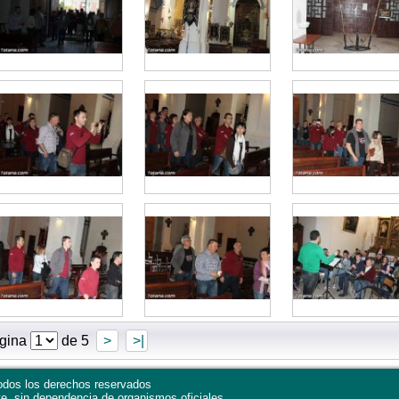
gina
de 5
>
>|
dos los derechos reservados
te, sin dependencia de organismos oficiales