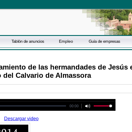
Tablón de anuncios
Empleo
Guía de empresas
namiento de las hermandades de Jesús e
o del Calvario de Almassora
ot be played
00:00
Descargar video