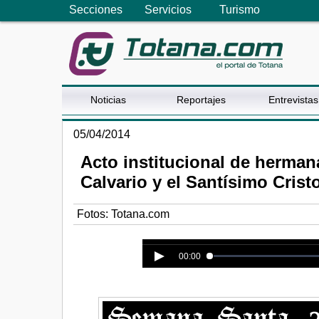
Secciones
Servicios
Turismo
Noticias
Reportajes
Entrevistas
05/04/2014
Acto institucional de herma
Calvario y el Santísimo Crist
Fotos: Totana.com
Error loading media: File could n
00:00