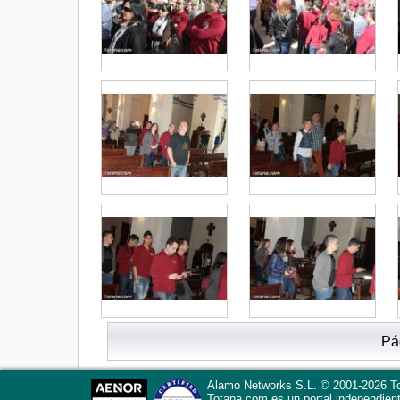
Pá
Alamo Networks S.L. © 2001-2026 To
Totana.com
es un portal independien