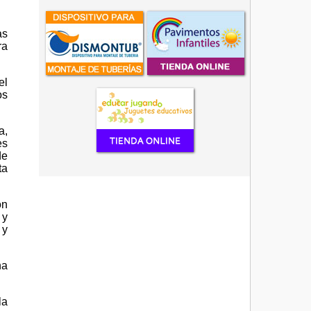
as
ra
el
os
a,
es
de
ta
ón
 y
 y
na
la