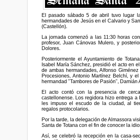
El pasado sábado 5 de abril tuvo lugar 
hermandades de Jesús en el Calvario y San
(Castellón).
La jornada comenzó a las 11:30 horas con 
profesor, Juan Cánovas Mulero, y posteri
Dolores.
Posteriormente el Ayuntamiento de Totana 
Isabel María Sánchez, presidió el acto en e
de ambas hermandades, Alfonso Giménez y F
Procesiones, Antonio Martínez Belchí, y e
hermandad "Tambores de Pasión", Damián A
El acto contó con la presencia de cer
castellonense. Los regidora hizo entrega a 
les impuso el escudo de la ciudad, al t
regalos protocolarios.
Por la tarde, la delegación de Almassora vi
Santa de Totana con el fin de conocer la id
Así, se celebró la recepción en la casa-se