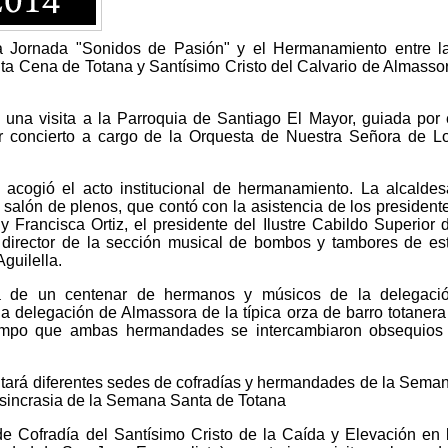
la Jornada "Sonidos de Pasión" y el Hermanamiento entre l
ta Cena de Totana y Santísimo Cristo del Calvario de Almasso
una visita a la Parroquia de Santiago El Mayor, guiada por 
or concierto a cargo de la Orquesta de Nuestra Señora de L
acogió el acto institucional de hermanamiento. La alcaldes
l salón de plenos, que contó con la asistencia de los president
rancisca Ortiz, el presidente del Ilustre Cabildo Superior 
l director de la sección musical de bombos y tambores de es
guilella.
ca de un centenar de hermanos y músicos de la delegaci
la delegación de Almassora de la típica orza de barro totanera
iempo que ambas hermandades se intercambiaron obsequios
sitará diferentes sedes de cofradías y hermandades de la Sema
iosincrasia de la Semana Santa de Totana
de Cofradía del Santísimo Cristo de la Caída y Elevación en 