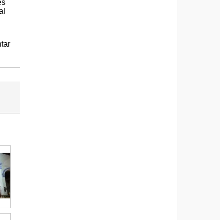
es
al
tar