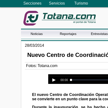
Secciones
Servicios
Turismo
Noticias
Reportajes
Entrevistas
28/03/2014
Nuevo Centro de Coordinaci
Fotos: Totana.com
Error loading media: File could n
00:00
El nuevo Centro de Coordinación Operati
se convierte en un punto clave para la co
Durante la inauguración, se ha hecho 