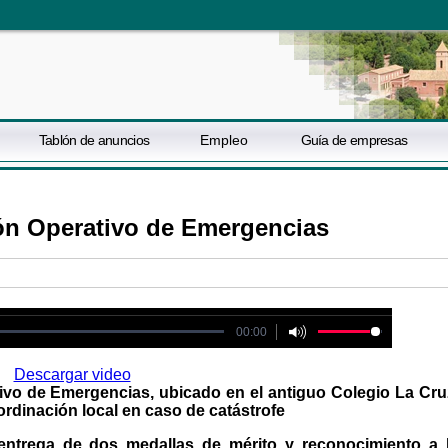
Tablón de anuncios
Empleo
Guía de empresas
ón Operativo de Emergencias
ot be played
00:00
Descargar video
vo de Emergencias, ubicado en el antiguo Colegio La Cru
ordinación local en caso de catástrofe
entrega de dos medallas de mérito y reconocimiento a 