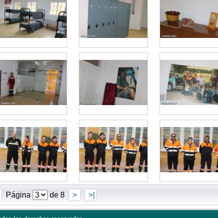
Página
de 8
>
>|