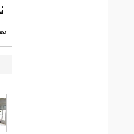
la
al
.
tar