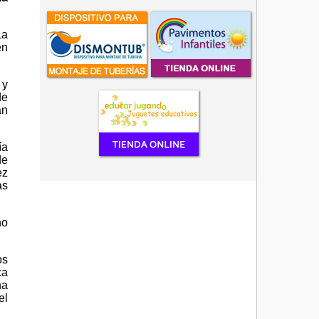
La
en
 y
de
an
ía
de
ez
as
no
os
ca
ha
el