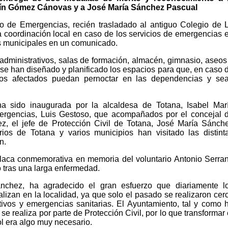
rtín Gómez Cánovas y a José María Sánchez Pascual
o de Emergencias, recién trasladado al antiguo Colegio de 
a coordinación local en caso de los servicios de emergencias 
es municipales en un comunicado.
dministrativos, salas de formación, almacén, gimnasio, aseos
se han diseñado y planificado los espacios para que, en caso 
, los afectados puedan pernoctar en las dependencias y se
ha sido inaugurada por la alcaldesa de Totana, Isabel Mar
mergencias, Luis Gestoso, que acompañados por el concejal 
, el jefe de Protección Civil de Totana, José María Sánch
rios de Totana y varios municipios han visitado las distint
n.
placa conmemorativa en memoria del voluntario Antonio Serra
o tras una larga enfermedad.
nchez, ha agradecido el gran esfuerzo que diariamente l
alizan en la localidad, ya que solo el pasado se realizaron cer
tivos y emergencias sanitarias. El Ayuntamiento, tal y como 
se realiza por parte de Protección Civil, por lo que transformar 
ol era algo muy necesario.