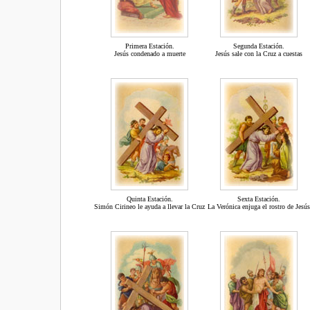
Primera Estación.
Segunda Estación.
Jesús condenado a muerte
Jesús sale con la Cruz a cuestas
Quinta Estación.
Sexta Estación.
Simón Cirineo le ayuda a llevar la Cruz
La Verónica enjuga el rostro de Jesús