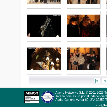
|<
<
Alamo Networks S.L. © 2001-2026 To
Totana.com
es un portal independien
Avda. General Aznar 62, 2°A
30850
T
info@t