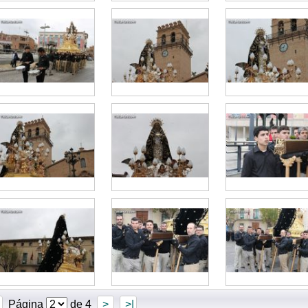
Página
de 4
>
>|