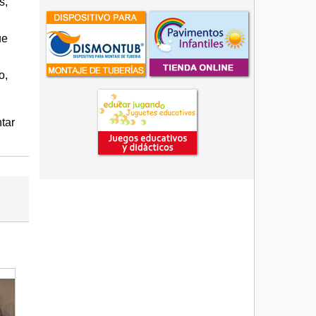
s,
ue
o,
tar