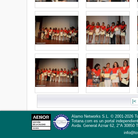
|<
Alamo Networks S.L. © 2001-2026 To
Totana.com
es un portal independien
Avda. General Aznar 62, 2°A
30850
T
info@t