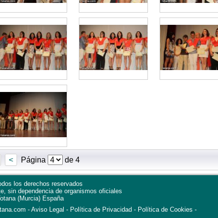
<
Página
de 4
dos los derechos reservados
te, sin dependencia de organismos oficiales
otana
(Murcia)
España
otana.com
Aviso Legal
Política de Privacidad
-
Política de Cookies