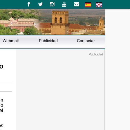
Webmail
Publicidad
Contactar
to
on
do
el
os