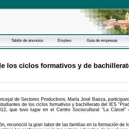
Tablón de anuncios
Empleo
Guía de empresas
 los ciclos formativos y de bachillera
oncejal de Sectores Productivos, María José Baeza, participar
tudiantes de los ciclos formativos y bachillerato del IES "Pra
12, que tuvo lugar en el Centro Sociocultural "La Cárcel" 
ón, reconoció la gran labor de las familias en la formación de l