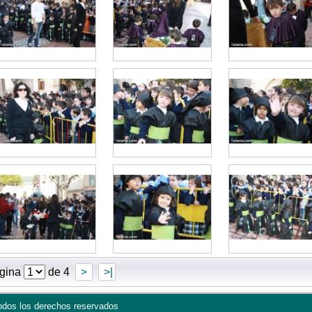
gina
de 4
>
>|
dos los derechos reservados