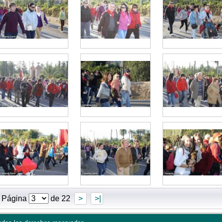
Página
de 22
>
>|