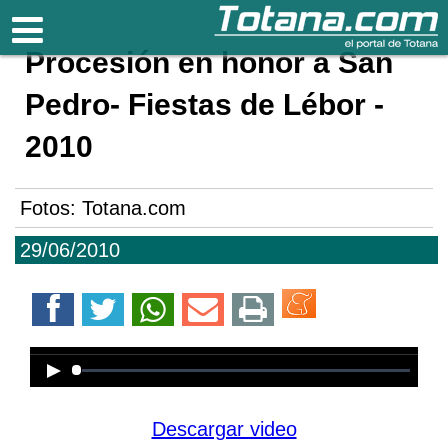
Totana.com
Procesión en honor a San
Pedro- Fiestas de Lébor -
2010
Fotos: Totana.com
29/06/2010
Error loading media: File could not
be played
Descargar video