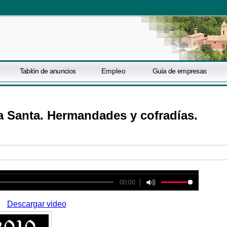
Tablón de anuncios
Empleo
Guía de empresas
a Santa. Hermandades y cofradías.
ot be played
00:00
Descargar video