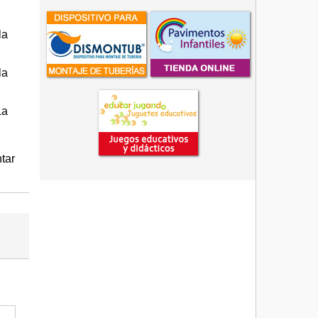
la
la
La
tar