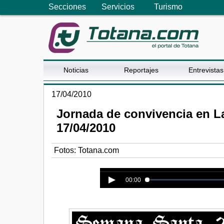
Secciones
Servicios
Turismo
Noticias
Reportajes
Entrevistas
17/04/2010
Jornada de convivencia en L
17/04/2010
Fotos: Totana.com
Error loading media: File could n
00:00