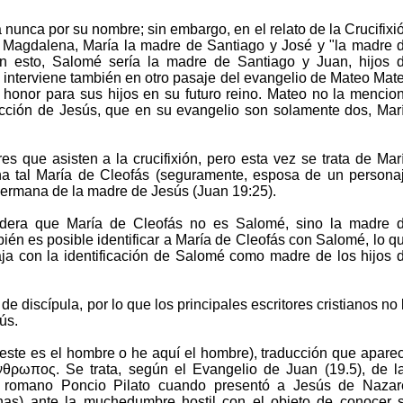
unca por su nombre; sin embargo, en el relato de la Crucifixi
 Magdalena, María la madre de Santiago y José y "la madre 
n esto, Salomé sería la madre de Santiago y Juan, hijos 
interviene también en otro pasaje del evangelio de Mateo Mat
 honor para sus hijos en su futuro reino. Mateo no la mencio
ección de Jesús, que en su evangelio son solamente dos, Mar
s que asisten a la crucifixión, pero esta vez se trata de Mar
a tal María de Cleofás (seguramente, esposa de un persona
hermana de la madre de Jesús (Juan 19:25).
onsidera que María de Cleofás no es Salomé, sino la madre 
ién es posible identificar a María de Cleofás con Salomé, lo q
caja con la identificación de Salomé como madre de los hijos 
 discípula, por lo que los principales escritores cristianos no 
ús.
: este es el hombre o he aquí el hombre), traducción que apare
νθρωπος. Se trata, según el Evangelio de Juan (19.5), de l
r romano Poncio Pilato cuando presentó a Jesús de Nazar
inas) ante la muchedumbre hostil con el objeto de conocer 