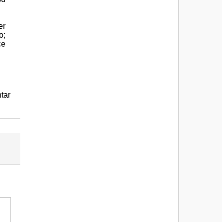
er
o;
ce
tar