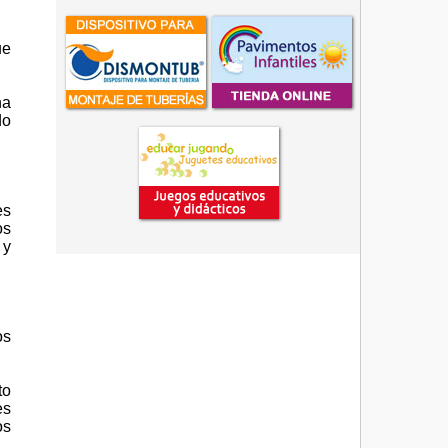
ue
na
do
es
os
 y
os
to
es
os