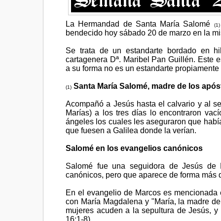
La Hermandad de Santa María Salomé
(1)
bendecido hoy sábado 20 de marzo en la misa
Se trata de un estandarte bordado en hil
cartagenera Dª. Maribel Pan Guillén. Este e
a su forma no es un estandarte propiamente
Santa María Salomé, madre de los após
(1)
Acompañó a Jesús hasta el calvario y al sep
Marías) a los tres días lo encontraron va
ángeles los cuales les aseguraron que había
que fuesen a Galilea donde la verían.
Salomé en los evangelios canónicos
Salomé fue una seguidora de Jesús de 
canónicos, pero que aparece de forma más d
En el evangelio de Marcos es mencionada ent
con María Magdalena y "María, la madre de 
mujeres acuden a la sepultura de Jesús, y 
16:1-8).