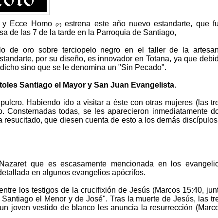
y Ecce Homo
estrena este año nuevo estandarte, que f
(2)
 de las 7 de la tarde en la Parroquia de Santiago,
o de oro sobre terciopelo negro en el taller de la artesa
standarte, por su diseño, es innovador en Totana, ya que debi
 dicho sino que se le denomina un "Sin Pecado".
toles Santiago el Mayor y San Juan Evangelista.
ulcro. Habiendo ido a visitar a éste con otras mujeres (las tr
cío. Consternadas todas, se les aparecieron inmediatamente d
 resucitado, que diesen cuenta de esto a los demás discípulos
Nazaret que es escasamente mencionada en los evangeli
etallada en algunos evangelios apócrifos.
re los testigos de la crucifixión de Jesús (Marcos 15:40, jun
Santiago el Menor y de José". Tras la muerte de Jesús, las tr
un joven vestido de blanco les anuncia la resurrección (Marc