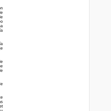
ón
de
de
eo
na
ía
ía
je
de
ue
de
le
ce
as
et
su