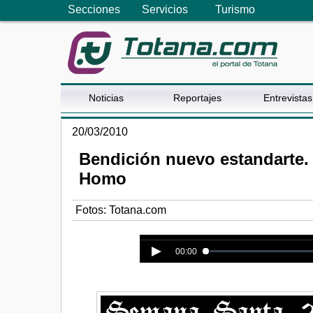
Secciones
Servicios
Turismo
Noticias
Reportajes
Entrevistas
20/03/2010
Bendición nuevo estandarte.
Homo
Fotos: Totana.com
Error loading media: File could n
00:00