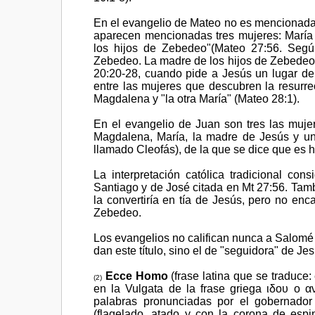
En el evangelio de Mateo no es mencionada n
aparecen mencionadas tres mujeres: María
los hijos de Zebedeo"(Mateo 27:56. Segú
Zebedeo. La madre de los hijos de Zebedeo 
20:20-28, cuando pide a Jesús un lugar de
entre las mujeres que descubren la resurr
Magdalena y "la otra María" (Mateo 28:1).
En el evangelio de Juan son tres las mujere
Magdalena, María, la madre de Jesús y un
llamado Cleofás), de la que se dice que es 
La interpretación católica tradicional c
Santiago y de José citada en Mt 27:56. Tamb
la convertiría en tía de Jesús, pero no en
Zebedeo.
Los evangelios no califican nunca a Salomé de
dan este título, sino el de "seguidora" de Jes
Ecce Homo
(frase latina que se traduce
(2)
en la Vulgata de la frase griega ιδου ο α
palabras pronunciadas por el gobernado
(flagelado, atado y con la corona de esp