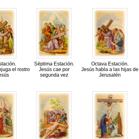
stación.
Séptima Estación.
Octava Estación.
juga el rostro
Jesús cae por
Jesús habla a las hijas de
esús
segunda vez
Jerusalén