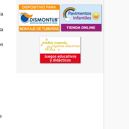
la
ta
on
e