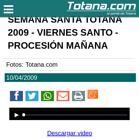
Totana.com
SEMANA SANTA TOTANA
2009 - VIERNES SANTO -
PROCESIÓN MAÑANA
Fotos: Totana.com
10/04/2009
Error loading media: File could not
be played
Descargar video