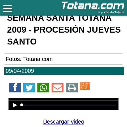
Totana.com
SEMANA SANTA TOTANA
2009 - PROCESIÓN JUEVES
SANTO
Fotos: Totana.com
09/04/2009
Error loading media: File could not
be played
Descargar video