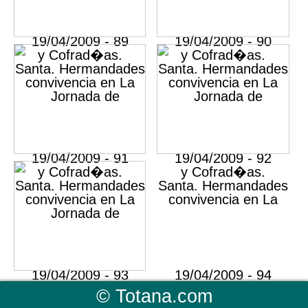
©
Totana.com