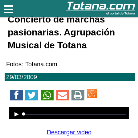
Totana.com
Concierto de marchas
pasionarias. Agrupación
Musical de Totana
Fotos: Totana.com
29/03/2009
Error loading media: File could not
be played
Descargar video