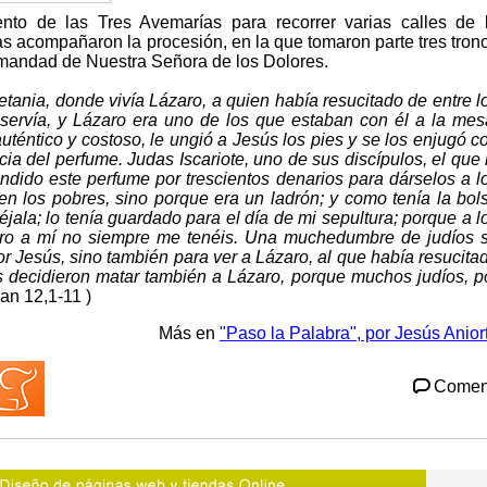
ento de las Tres Avemarías para recorrer varias calles de 
s acompañaron la procesión, en la que tomaron parte tres tron
rmandad de Nuestra Señora de los Dolores.
etania, donde vivía Lázaro, a quien había resucitado de entre l
a servía, y Lázaro era uno de los que estaban con él a la mes
uténtico y costoso, le ungió a Jesús los pies y se los enjugó c
cia del perfume. Judas Iscariote, uno de sus discípulos, el que 
endido este perfume por trescientos denarios para dárselos a l
en los pobres, sino porque era un ladrón; y como tenía la bol
éjala; lo tenía guardado para el día de mi sepultura; porque a l
pero a mí no siempre me tenéis. Una muchedumbre de judíos 
por Jesús, sino también para ver a Lázaro, al que había resucita
s decidieron matar también a Lázaro, porque muchos judíos, p
an 12,1-11 )
Más en
"Paso la Palabra", por Jesús Anior
Comen