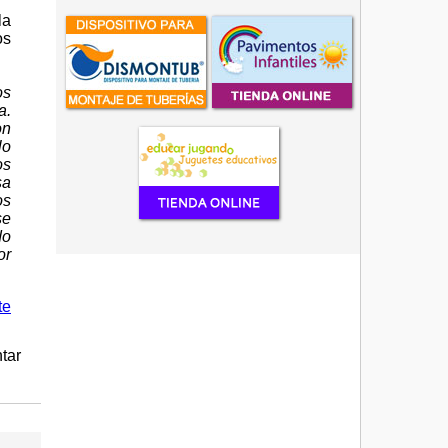
la
os
os
a.
on
lo
os
sa
os
se
do
or
te
tar