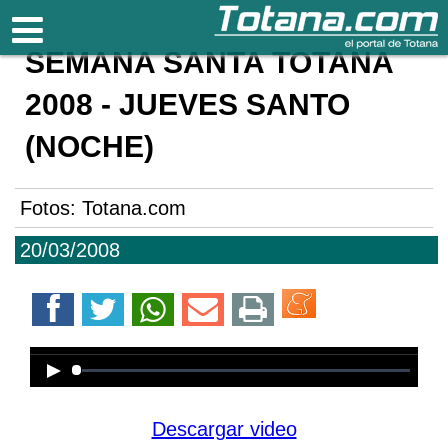
Totana.com
SEMANA SANTA TOTANA
2008 - JUEVES SANTO
(NOCHE)
Fotos: Totana.com
20/03/2008
Error loading media: File could not
be played
Descargar video