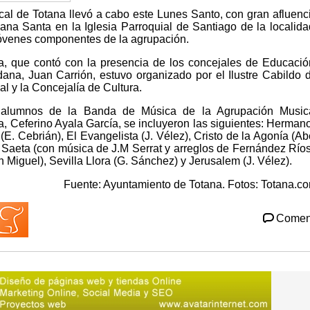
al de Totana llevó a cabo este Lunes Santo, con gran afluenc
ana Santa en la Iglesia Parroquial de Santiago de la localida
 jóvenes componentes de la agrupación.
a, que contó con la presencia de los concejales de Educació
ana, Juan Carrión, estuvo organizado por el Ilustre Cabildo 
l y la Concejalía de Cultura.
s alumnos de la Banda de Música de la Agrupación Music
ma, Ceferino Ayala García, se incluyeron las siguientes: Herman
(E. Cebrián), El Evangelista (J. Vélez), Cristo de la Agonía (Ab
 Saeta (con música de J.M Serrat y arreglos de Fernández Ríos
Miguel), Sevilla Llora (G. Sánchez) y Jerusalem (J. Vélez).
Fuente: Ayuntamiento de Totana. Fotos: Totana.c
Comen