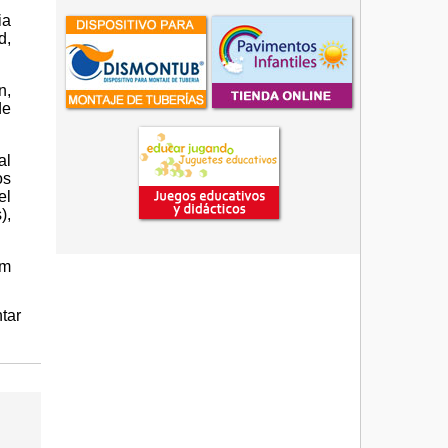
ia
d,
n,
de
al
os
el
),
om
tar