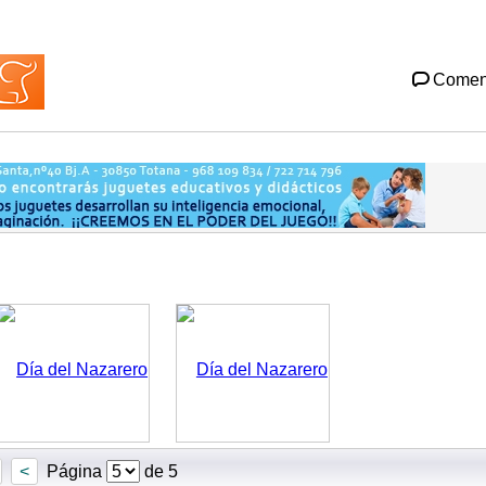
Comen
<
Página
de 5