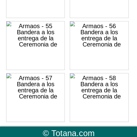
©
Totana.com