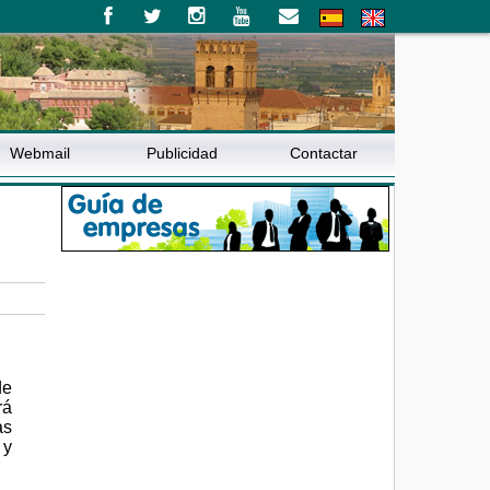
Webmail
Publicidad
Contactar
de
rá
as
 y