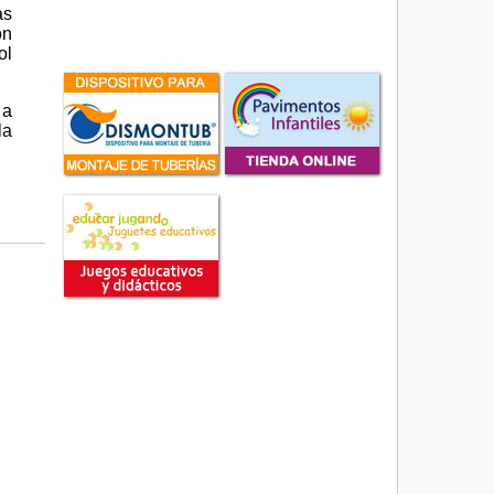
as
on
ol
 a
la