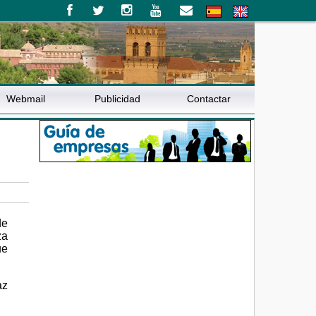
Webmail
Publicidad
Contactar
de
za
ue
az