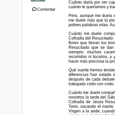
Cuánto daría por ser ca
cuánto te queríamos y tr
Comentar
Pero, aunque me duela el
me duele más que tú pie
pobres palabras mías. Au
Cuánto me duele compañ
Cofradía del Resucitado: 
flores que llevan los tro
Resucitado que se dan a
siempre; muchos carame
recorridos ni tocarlos, y
hacer más preciosa la pro
Qué suerte hemos tenido
diferencias han estado e
después de cada debate
trabajado codo con codo.
Cuánto me duele compañe
nosotros la tarde del S
Cofradía de Jesús Resuc
Torre, sacando el manto 
Virgen a la sede, cuand