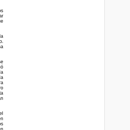
os
ar
ue
da
o.
na
se
ió
la
la
ra
ro
ta
an
el
en
os
en