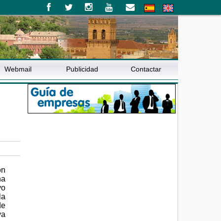
Webmail
Publicidad
Contactar
ón
na
vo
la
de
va