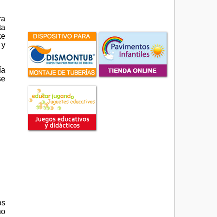
ra
ta
ke
 y
ía
se
os
no