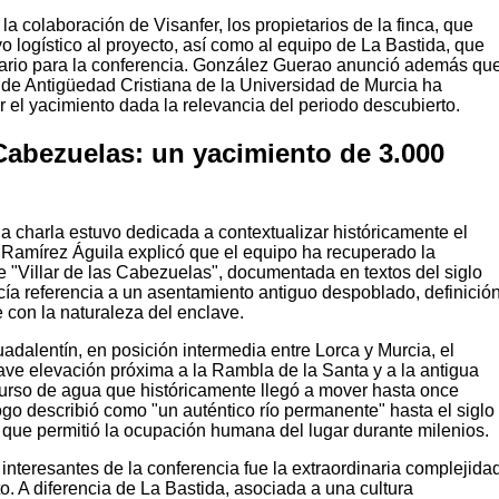
a colaboración de Visanfer, los propietarios de la finca, que
o logístico al proyecto, así como al equipo de La Bastida, que
ario para la conferencia. González Guerao anunció además qu
 de Antigüedad Cristiana de la Universidad de Murcia ha
ar el yacimiento dada la relevancia del periodo descubierto.
s Cabezuelas: un yacimiento de 3.000
la charla estuvo dedicada a contextualizar históricamente el
 Ramírez Águila explicó que el equipo ha recuperado la
 "Villar de las Cabezuelas", documentada en textos del siglo
hacía referencia a un asentamiento antiguo despoblado, definició
 con la naturaleza del enclave.
uadalentín, en posición intermedia entre Lorca y Murcia, el
ve elevación próxima a la Rambla de la Santa y a la antigua
urso de agua que históricamente llegó a mover hasta once
go describió como "un auténtico río permanente" hasta el siglo
 que permitió la ocupación humana del lugar durante milenios.
nteresantes de la conferencia fue la extraordinaria complejida
o. A diferencia de La Bastida, asociada a una cultura