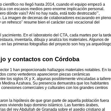
o científico no llegó hasta 2014, cuando el equipo empezó a
ática con escasos medios pero enorme implicación personal.
ero dónde vais? Ahí no hay nada, está todo destrozado'",
. La imagen de decenas de colaboradores excavando en plen
y un refresco" resume bien el carácter casi vocacional del
l yacimiento. En el laboratorio del CTA, cada martes por la tard
 restaura, inventaría, dibuja y analiza los materiales. Algunos de
 en las primeras fotografías del proyecto son hoy ya arqueólog
ujo y contactos con Córdoba
ector 1 han proporcionado hallazgos materiales notables. En l
zados como vertederos aparecieron piezas cerámicas
re los siglos IX y X, algunas posiblemente vinculadas a tallere
on Medina Azahara. Su presencia demuestra que los habitantes
 conexiones comerciales y culturales con los grandes centros
aron la hipótesis de que gran parte de aquella población fuera
ianos viviendo bajo dominio islámico. Las fuentes árabes,
as del rey Abdullah de Granada sobre el asedio cristiano al