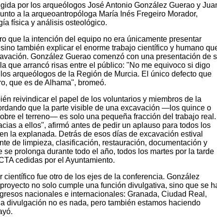
rigida por los arqueólogos José Antonio González Guerao y Jua
junto a la arqueoantropóloga María Inés Fregeiro Morador,
ía física y análisis osteológico.
ro que la intención del equipo no era únicamente presentar
sino también explicar el enorme trabajo científico y humano qu
xcavación. González Guerao comenzó con una presentación de 
 que arrancó risas entre el público: "No me equivoco si digo
e los arqueólogos de la Región de Murcia. El único defecto que
ero, que es de Alhama", bromeó.
én reivindicar el papel de los voluntarios y miembros de la
ordando que la parte visible de una excavación —los quince o
bre el terreno— es solo una pequeña fracción del trabajo real.
acias a ellos", afirmó antes de pedir un aplauso para todos los
en la explanada. Detrás de esos días de excavación estival
nte de limpieza, clasificación, restauración, documentación y
e se prolonga durante todo el año, todos los martes por la tarde
CTA cedidas por el Ayuntamiento.
r científico fue otro de los ejes de la conferencia. González
 proyecto no solo cumple una función divulgativa, sino que se h
gresos nacionales e internacionales: Granada, Ciudad Real,
 la divulgación no es nada, pero también estamos haciendo
ayó.