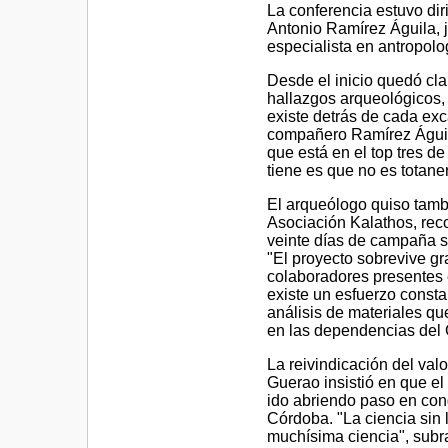
La conferencia estuvo di
Antonio Ramírez Águila, 
especialista en antropolog
Desde el inicio quedó cla
hallazgos arqueológicos, 
existe detrás de cada e
compañero Ramírez Águila
que está en el top tres d
tiene es que no es totan
El arqueólogo quiso tambi
Asociación Kalathos, rec
veinte días de campaña so
"El proyecto sobrevive gr
colaboradores presentes 
existe un esfuerzo consta
análisis de materiales qu
en las dependencias del 
La reivindicación del valo
Guerao insistió en que el
ido abriendo paso en con
Córdoba. "La ciencia sin
muchísima ciencia", subr