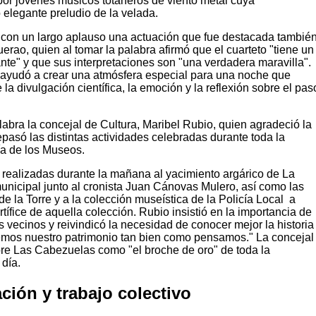
por jóvenes músicos totaneros de viento metal cuya
o elegante preludio de la velada.
 con un largo aplauso una actuación que fue destacada tambié
erao, quien al tomar la palabra afirmó que el cuarteto "tiene un
nte" y que sus interpretaciones son "una verdadera maravilla".
 ayudó a crear una atmósfera especial para una noche que
 la divulgación científica, la emoción y la reflexión sobre el pas
abra la concejal de Cultura, Maribel Rubio, quien agradeció la
repasó las distintas actividades celebradas durante toda la
ía de los Museos.
as realizadas durante la mañana al yacimiento argárico de La
unicipal junto al cronista Juan Cánovas Mulero, así como las
de la Torre y a la colección museística de la Policía Local a
tífice de aquella colección. Rubio insistió en la importancia de
s vecinos y reivindicó la necesidad de conocer mejor la historia
emos nuestro patrimonio tan bien como pensamos." La concejal
bre Las Cabezuelas como "el broche de oro" de toda la
 día.
ción y trabajo colectivo