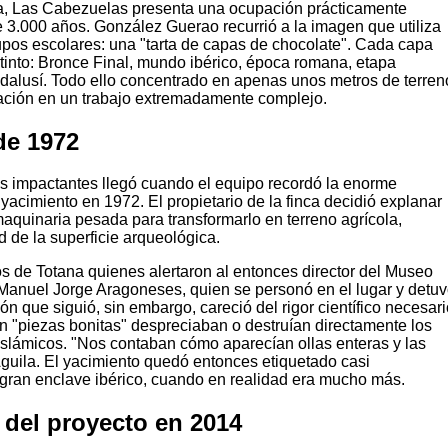
, Las Cabezuelas presenta una ocupación prácticamente
 3.000 años. González Guerao recurrió a la imagen que utiliza
upos escolares: una "tarta de capas de chocolate". Cada capa
tinto: Bronce Final, mundo ibérico, época romana, etapa
ndalusí. Todo ello concentrado en apenas unos metros de terren
vación en un trabajo extremadamente complejo.
de 1972
 impactantes llegó cuando el equipo recordó la enorme
 yacimiento en 1972. El propietario de la finca decidió explanar
maquinaria pesada para transformarlo en terreno agrícola,
 de la superficie arqueológica.
s de Totana quienes alertaron al entonces director del Museo
Manuel Jorge Aragoneses, quien se personó en el lugar y detu
ión que siguió, sin embargo, careció del rigor científico necesari
 "piezas bonitas" despreciaban o destruían directamente los
islámicos. "Nos contaban cómo aparecían ollas enteras y las
Águila. El yacimiento quedó entonces etiquetado casi
ran enclave ibérico, cuando en realidad era mucho más.
 del proyecto en 2014