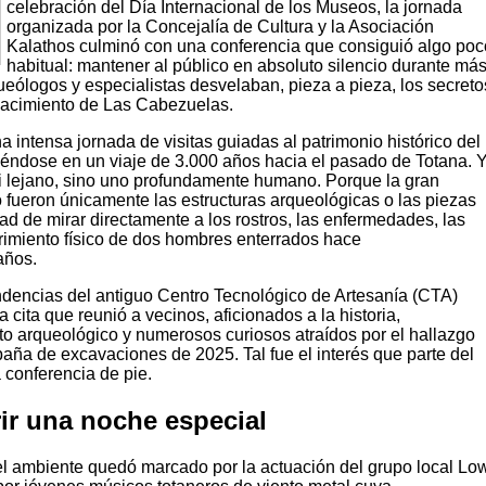
celebración del Día Internacional de los Museos, la jornada
organizada por la Concejalía de Cultura y la Asociación
Kalathos culminó con una conferencia que consiguió algo poc
habitual: mantener al público en absoluto silencio durante má
eólogos y especialistas desvelaban, pieza a pieza, los secreto
l yacimiento de Las Cabezuelas.
intensa jornada de visitas guiadas al patrimonio histórico del
tiéndose en un viaje de 3.000 años hacia el pasado de Totana. 
i lejano, sino uno profundamente humano. Porque la gran
 fueron únicamente las estructuras arqueológicas o las piezas
dad de mirar directamente a los rostros, las enfermedades, las
frimiento físico de dos hombres enterrados hace
años.
dencias del antiguo Centro Tecnológico de Artesanía (CTA)
 cita que reunió a vecinos, aficionados a la historia,
to arqueológico y numerosos curiosos atraídos por el hallazgo
aña de excavaciones de 2025. Tal fue el interés que parte del
a conferencia de pie.
ir una noche especial
 el ambiente quedó marcado por la actuación del grupo local Lo