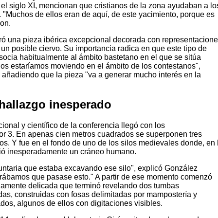
 el siglo XI, mencionan que cristianos de la zona ayudaban a lo
a. "Muchos de ellos eran de aquí, de este yacimiento, porque es
on.
ró una pieza ibérica excepcional decorada con representacion
un posible ciervo. Su importancia radica en que este tipo de
socia habitualmente al ámbito bastetano en el que se sitúa
Nos estaríamos moviendo en el ámbito de los contestanos",
añadiendo que la pieza "va a generar mucho interés en la
l hallazgo inesperado
onal y científico de la conferencia llegó con los
or 3. En apenas cien metros cuadrados se superponen tres
tos. Y fue en el fondo de uno de los silos medievales donde, en 
ió inesperadamente un cráneo humano.
luntaria que estaba excavando ese silo", explicó González
rábamos que pasase esto." A partir de ese momento comenzó
amente delicada que terminó revelando dos tumbas
s, construidas con fosas delimitadas por mampostería y
ados, algunos de ellos con digitaciones visibles.