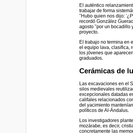
El auténtico relanzamient
trabajar de forma sistem
"Hubo quien nos dijo: '¿P
recordó González Guerao
agosto "por un bocadillo 
proyecto.
El trabajo no termina en e
el equipo lava, clasifica,
los jóvenes que aparecen
graduados.
Cerámicas de l
Las excavaciones en el S
silos medievales reutili
excepcionales datadas ent
califales relacionados c
del yacimiento mantenían
políticos de Al-Ándalus.
Los investigadores plante
mozárabe, es decir, crist
concretamente las memori