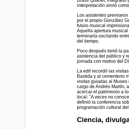
Brass Quartet, integrado 
interpretación sirvió com
Los asistentes premiaron
por el propio González Gu
futuro musical impresiona
Aquella apertura musical
terminaría oscilando entre
del tiempo.
Poco después tomó la pal
asistencia del público y 
jornada con motivo del D
La edil recordó las visit
Bastida y al cementerio m
visitas guiadas al Museo 
cargo de Andrés Martín, ar
acercar el patrimonio a lo
local: "A veces no conoc
definió la conferencia so
programación cultural del
Ciencia, divulga