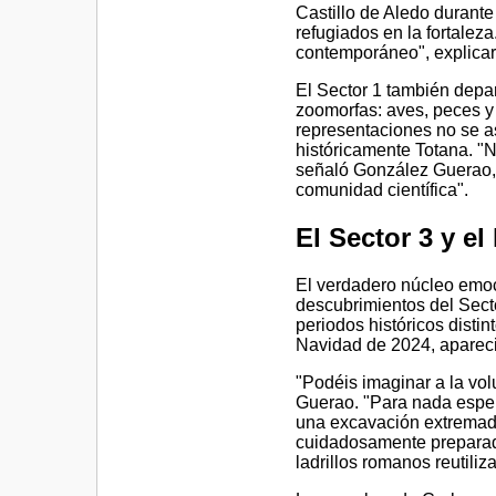
Castillo de Aledo durante
refugiados en la fortalez
contemporáneo", explicar
El Sector 1 también depa
zoomorfas: aves, peces y 
representaciones no se a
históricamente Totana. "
señaló González Guerao, 
comunidad científica".
El Sector 3 y e
El verdadero núcleo emoci
descubrimientos del Sect
periodos históricos distin
Navidad de 2024, aparec
"Podéis imaginar a la vo
Guerao. "Para nada espe
una excavación extremad
cuidadosamente preparada
ladrillos romanos reutiliz