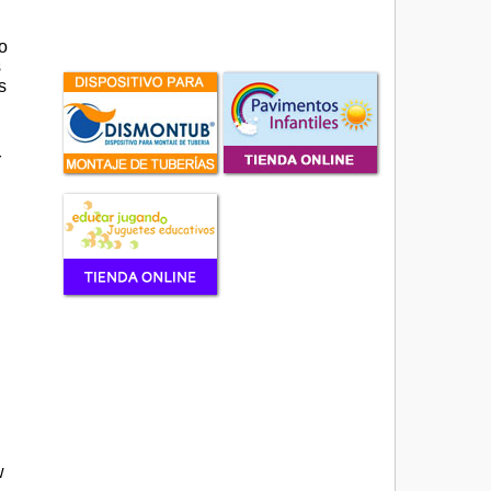
o
s
s
Y
w