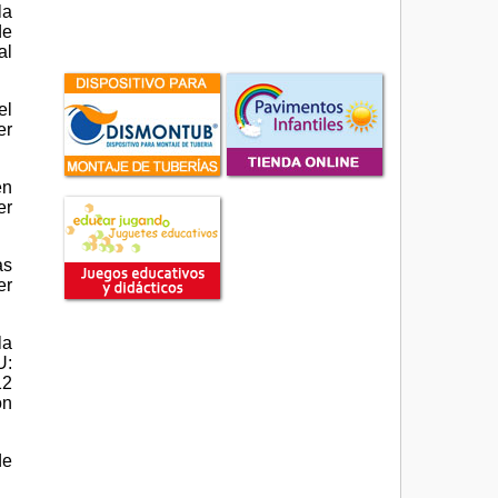
la
de
al
el
er
en
er
as
er
la
U:
12
on
de