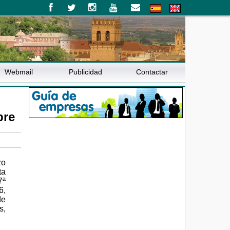
Webmail
Publicidad
Contactar
bre
zo
ta
7ª
6,
de
s,